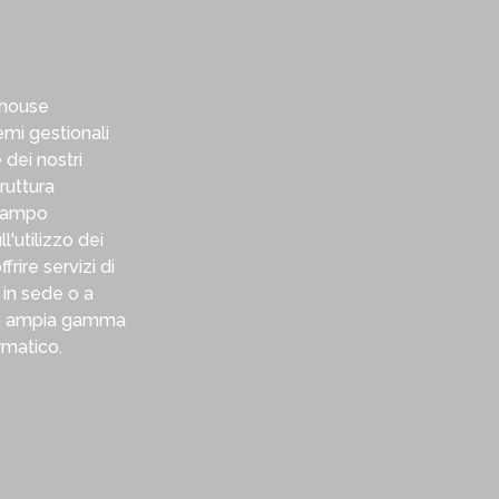
 house
emi gestionali
 dei nostri
ruttura
 campo
l'utilizzo dei
frire servizi di
 in sede o a
 più ampia gamma
rmatico.