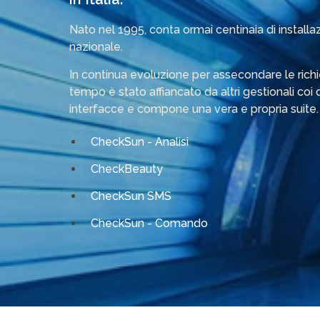
Nato nel 1995, conta ormai centinaia di installazio
nazionale.
In continua evoluzione per assecondare le richies
tempo è stato affiancato da altri gestionali coi q
interfacce e compone una vera e propria suite.
CheckSun - Analisi
CheckBeauty
CheckSun SMS
CheckSun - Comando