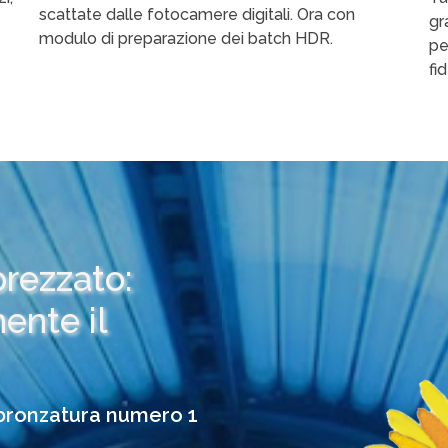
scattate dalle fotocamere digitali. Ora con
gr
modulo di preparazione dei batch HDR.
pe
fi
pprezzato:
ente il
bbronzatura numero 1