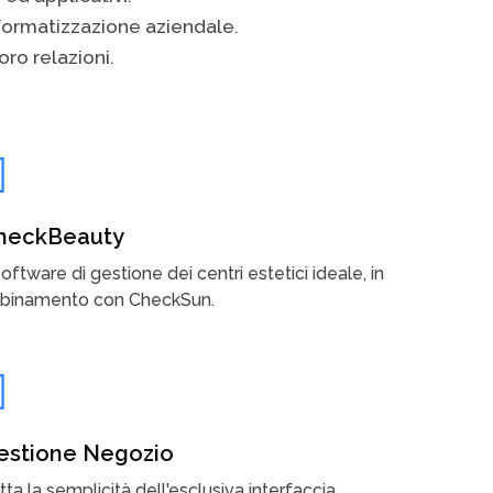
nformatizzazione aziendale.
oro relazioni.
heckBeauty
 software di gestione dei centri estetici ideale, in
binamento con CheckSun.
estione Negozio
tta la semplicità dell'esclusiva interfaccia