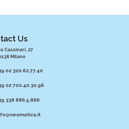
tact Us
ia Cassinari, 27
0138 Milano
39 02 320.62.77.40
39 02 700.40.30.96
39 338 886.5.886
nfo@neomatica.it