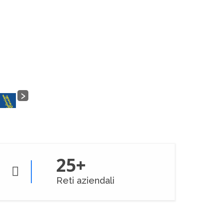
›
25
+
Reti aziendali